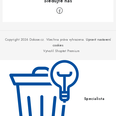
Z
á
p
Copyright 2026
Dokose.cz
. Všechna práva vyhrazena.
Upravit nastavení
a
cookies
Vytvořil Shoptet Premium
t
í
Specialista