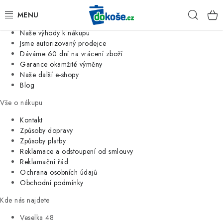
Informace o nás
Hleda
Jsme tradiční česká firma
Naše výhody k nákupu
KOŠE
Jsme autorizovaný prodejce
Dáváme 60 dní na vrácení zboží
Garance okamžité výměny
SÁČKY
Naše další e-shopy
Blog
KOUPELNA
Vše o nákupu
KUCHYNĚ
Kontakt
Způsoby dopravy
Způsoby platby
ORGANIZACE
Reklamace a odstoupení od smlouvy
Reklamační řád
DOMÁCNOST
Ochrana osobních údajů
Obchodní podmínky
ÚKLID
Kde nás najdete
Veselka 48