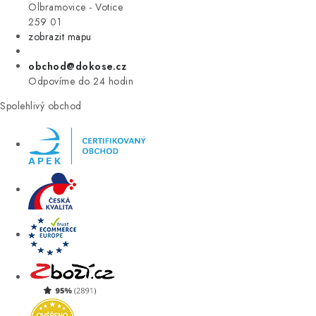
VÝPRODEJ
Olbramovice - Votice
259 01
zobrazit mapu
ZNAČKY
obchod@dokose.cz
Úvod
Kontakt
Blog
Obchodní podmínky
Odpovíme do 24 hodin
Moje objednávka
Spolehlivý obchod