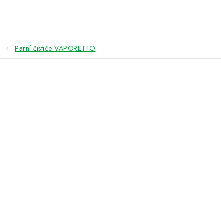
Přejít
na
obsah
Parní čističe VAPORETTO