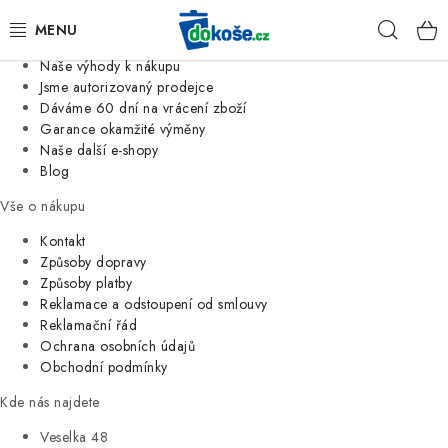
Informace o nás
Hleda
Jsme tradiční česká firma
Naše výhody k nákupu
KOŠE
Jsme autorizovaný prodejce
Dáváme 60 dní na vrácení zboží
Garance okamžité výměny
SÁČKY
Naše další e-shopy
Blog
KOUPELNA
Vše o nákupu
KUCHYNĚ
Kontakt
Způsoby dopravy
Způsoby platby
ORGANIZACE
Reklamace a odstoupení od smlouvy
Reklamační řád
DOMÁCNOST
Ochrana osobních údajů
Obchodní podmínky
ÚKLID
Kde nás najdete
Veselka 48