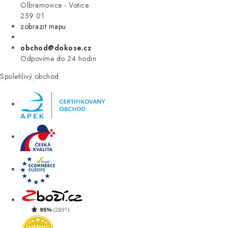
VÝPRODEJ
Olbramovice - Votice
259 01
zobrazit mapu
ZNAČKY
obchod@dokose.cz
Úvod
Kontakt
Blog
Obchodní podmínky
Odpovíme do 24 hodin
Moje objednávka
Spolehlivý obchod