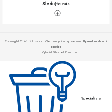
Z
á
p
Copyright 2026
Dokose.cz
. Všechna práva vyhrazena.
Upravit nastavení
a
cookies
Vytvořil Shoptet Premium
t
í
Specialista