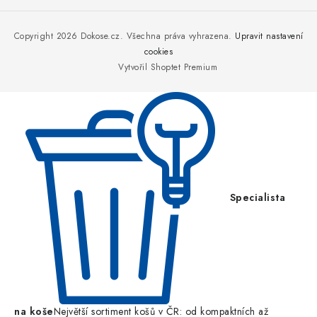
á
p
Copyright 2026
Dokose.cz
. Všechna práva vyhrazena.
Upravit nastavení
a
cookies
Vytvořil Shoptet Premium
t
í
Specialista
na koše
Největší sortiment košů v ČR: od kompaktních až