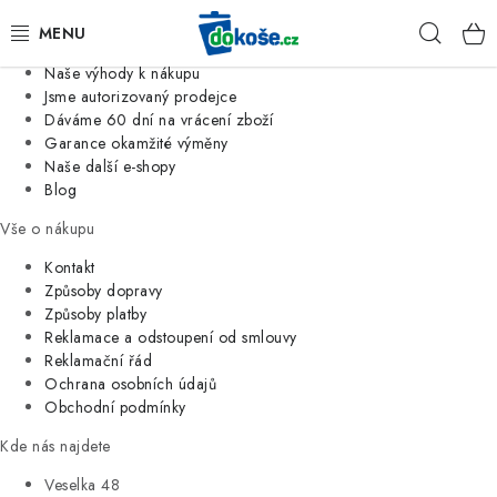
Informace o nás
Hleda
Jsme tradiční česká firma
Naše výhody k nákupu
KOŠE
Jsme autorizovaný prodejce
Dáváme 60 dní na vrácení zboží
Garance okamžité výměny
SÁČKY
Naše další e-shopy
Blog
KOUPELNA
Vše o nákupu
KUCHYNĚ
Kontakt
Způsoby dopravy
Způsoby platby
ORGANIZACE
Reklamace a odstoupení od smlouvy
Reklamační řád
DOMÁCNOST
Ochrana osobních údajů
Obchodní podmínky
ÚKLID
Kde nás najdete
Veselka 48