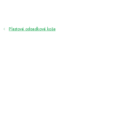
Přejít
na
obsah
Plastové odpadkové koše