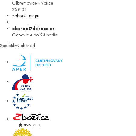
VÝPRODEJ
Olbramovice - Votice
259 01
zobrazit mapu
ZNAČKY
obchod@dokose.cz
Úvod
Kontakt
Blog
Obchodní podmínky
Odpovíme do 24 hodin
Moje objednávka
Spolehlivý obchod