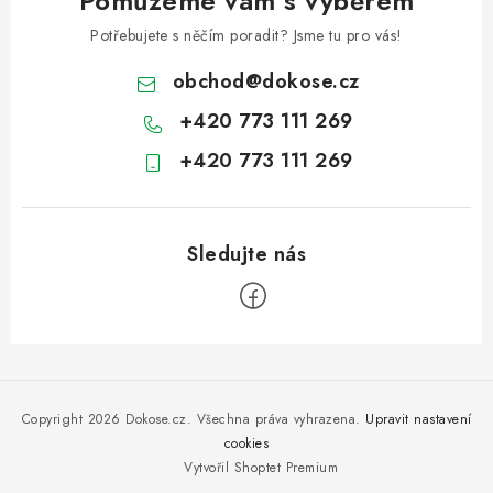
Pomůžeme vám s výběrem
Potřebujete s něčím poradit? Jsme tu pro vás!
obchod
@
dokose.cz
+420 773 111 269
+420 773 111 269
Z
á
p
Copyright 2026
Dokose.cz
. Všechna práva vyhrazena.
Upravit nastavení
a
cookies
Vytvořil Shoptet Premium
t