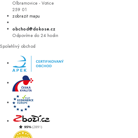
VÝPRODEJ
Olbramovice - Votice
259 01
zobrazit mapu
ZNAČKY
obchod@dokose.cz
Úvod
Kontakt
Blog
Obchodní podmínky
Odpovíme do 24 hodin
Moje objednávka
Spolehlivý obchod