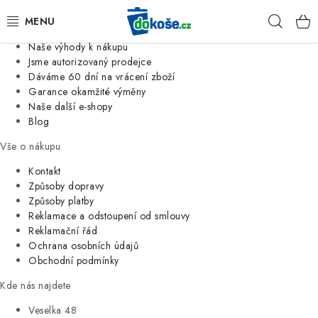
Informace o nás
Hleda
Jsme tradiční česká firma
Naše výhody k nákupu
KOŠE
Jsme autorizovaný prodejce
Dáváme 60 dní na vrácení zboží
Garance okamžité výměny
SÁČKY
Naše další e-shopy
Blog
KOUPELNA
Vše o nákupu
KUCHYNĚ
Kontakt
Způsoby dopravy
Způsoby platby
ORGANIZACE
Reklamace a odstoupení od smlouvy
Reklamační řád
DOMÁCNOST
Ochrana osobních údajů
Obchodní podmínky
ÚKLID
Kde nás najdete
Veselka 48