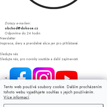
Dotazy e-mailem:
obchod@dokose.cz
Odpovíme do 24 hodin
Newsletter
Inspirace, slevy a pravidelné akce jen pro přihlášené.
Sledujte nás
Sledujte nás, pro novinky soutěže a další zajímavosti.
Tento web používá soubory cookie. Dalším procházením
tohoto webu vyjadřujete souhlas s jejich používáním.
NIKARO, s.r.o.
- Dokoše.cz, Veselka 48, 259 01 Olbramovice -
Více informací
.
Votice, ČESKÁ REPUBLIKA
Podle zákona o evidenci tržeb je prodávající povinen vystavit