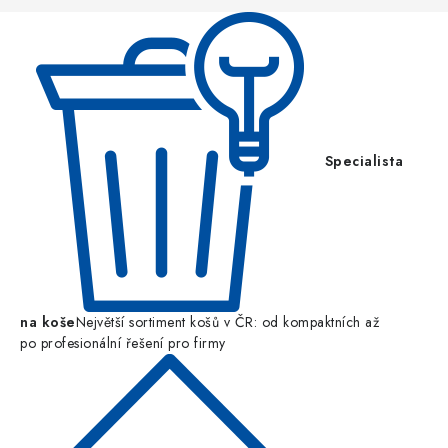
í
Specialista
na koše
Největší sortiment košů v ČR: od kompaktních až
po profesionální řešení pro firmy