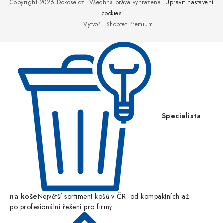
p
Copyright 2026
Dokose.cz
. Všechna práva vyhrazena.
Upravit nastavení
a
cookies
Vytvořil Shoptet Premium
t
í
Specialista
na koše
Největší sortiment košů v ČR: od kompaktních až
po profesionální řešení pro firmy