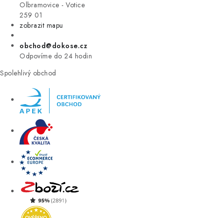
VÝPRODEJ
Olbramovice - Votice
259 01
zobrazit mapu
ZNAČKY
obchod@dokose.cz
Úvod
Kontakt
Blog
Obchodní podmínky
Odpovíme do 24 hodin
Moje objednávka
Spolehlivý obchod