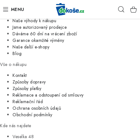
Informace o nás
Hleda
Jsme tradiční česká firma
Naše výhody k nákupu
KOŠE
Jsme autorizovaný prodejce
Dáváme 60 dní na vrácení zboží
Garance okamžité výměny
SÁČKY
Naše další e-shopy
Blog
KOUPELNA
Vše o nákupu
KUCHYNĚ
Kontakt
Způsoby dopravy
Způsoby platby
ORGANIZACE
Reklamace a odstoupení od smlouvy
Reklamační řád
DOMÁCNOST
Ochrana osobních údajů
Obchodní podmínky
ÚKLID
Kde nás najdete
Veselka 48