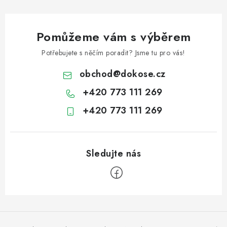
Pomůžeme vám s výběrem
Potřebujete s něčím poradit? Jsme tu pro vás!
obchod
@
dokose.cz
+420 773 111 269
+420 773 111 269
Z
á