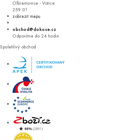
VÝPRODEJ
Olbramovice - Votice
259 01
zobrazit mapu
ZNAČKY
obchod@dokose.cz
Úvod
Kontakt
Blog
Obchodní podmínky
Odpovíme do 24 hodin
Moje objednávka
Spolehlivý obchod