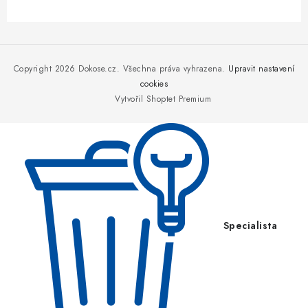
Z
á
p
Copyright 2026
Dokose.cz
. Všechna práva vyhrazena.
Upravit nastavení
a
cookies
Vytvořil Shoptet Premium
t
í
Specialista