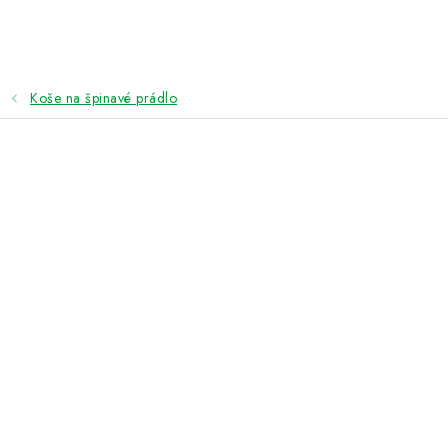
Přejít
na
obsah
Koše na špinavé prádlo