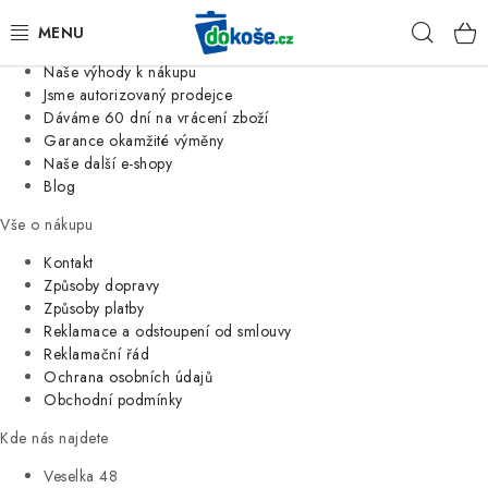
Informace o nás
Hleda
Jsme tradiční česká firma
Naše výhody k nákupu
KOŠE
Jsme autorizovaný prodejce
Dáváme 60 dní na vrácení zboží
Garance okamžité výměny
SÁČKY
Naše další e-shopy
Blog
KOUPELNA
Vše o nákupu
KUCHYNĚ
Kontakt
Způsoby dopravy
Způsoby platby
ORGANIZACE
Reklamace a odstoupení od smlouvy
Reklamační řád
DOMÁCNOST
Ochrana osobních údajů
Obchodní podmínky
ÚKLID
Kde nás najdete
Veselka 48