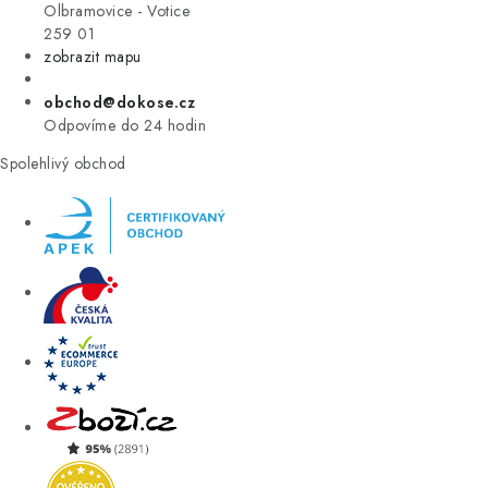
VÝPRODEJ
Olbramovice - Votice
259 01
zobrazit mapu
ZNAČKY
obchod@dokose.cz
Úvod
Kontakt
Blog
Obchodní podmínky
Odpovíme do 24 hodin
Moje objednávka
Spolehlivý obchod