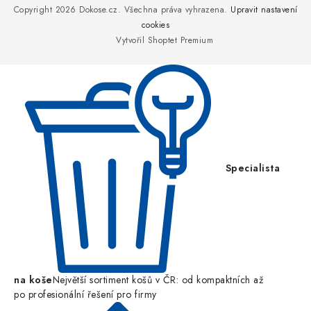
p
Copyright 2026
Dokose.cz
. Všechna práva vyhrazena.
Upravit nastavení
a
cookies
Vytvořil Shoptet Premium
t
í
Specialista
na koše
Největší sortiment košů v ČR: od kompaktních až
po profesionální řešení pro firmy