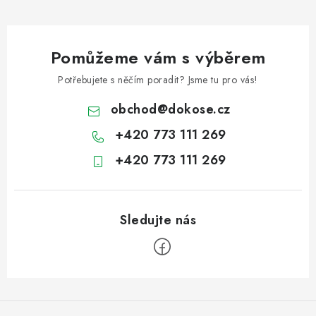
Pomůžeme vám s výběrem
Potřebujete s něčím poradit? Jsme tu pro vás!
obchod
@
dokose.cz
+420 773 111 269
+420 773 111 269
Z
á