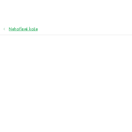
Přejít
na
obsah
Nehořlavé koše