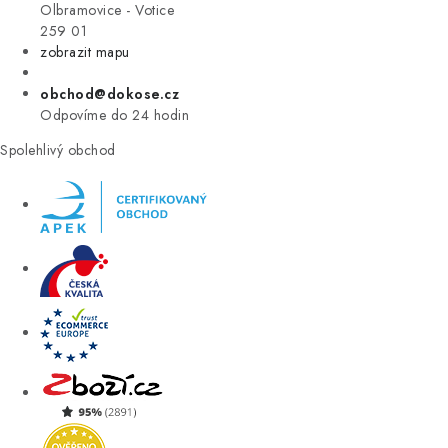
VÝPRODEJ
Olbramovice - Votice
259 01
zobrazit mapu
ZNAČKY
obchod@dokose.cz
Úvod
Kontakt
Blog
Obchodní podmínky
Odpovíme do 24 hodin
Moje objednávka
Spolehlivý obchod