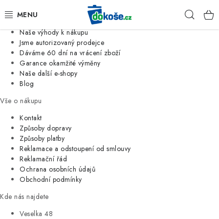
Informace o nás
Hleda
Jsme tradiční česká firma
Naše výhody k nákupu
KOŠE
Jsme autorizovaný prodejce
Dáváme 60 dní na vrácení zboží
Garance okamžité výměny
SÁČKY
Naše další e-shopy
Blog
KOUPELNA
Vše o nákupu
KUCHYNĚ
Kontakt
Způsoby dopravy
Způsoby platby
ORGANIZACE
Reklamace a odstoupení od smlouvy
Reklamační řád
DOMÁCNOST
Ochrana osobních údajů
Obchodní podmínky
ÚKLID
Kde nás najdete
Veselka 48