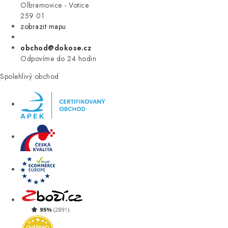
VÝPRODEJ
Olbramovice - Votice
259 01
zobrazit mapu
ZNAČKY
obchod@dokose.cz
Úvod
Kontakt
Blog
Obchodní podmínky
Odpovíme do 24 hodin
Moje objednávka
Spolehlivý obchod