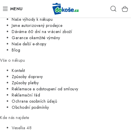
Informace o nás
Hleda
Jsme tradiční česká firma
Naše výhody k nákupu
KOŠE
Jsme autorizovaný prodejce
Dáváme 60 dní na vrácení zboží
Garance okamžité výměny
SÁČKY
Naše další e-shopy
Blog
KOUPELNA
Vše o nákupu
KUCHYNĚ
Kontakt
Způsoby dopravy
Způsoby platby
ORGANIZACE
Reklamace a odstoupení od smlouvy
Reklamační řád
DOMÁCNOST
Ochrana osobních údajů
Obchodní podmínky
ÚKLID
Kde nás najdete
Veselka 48