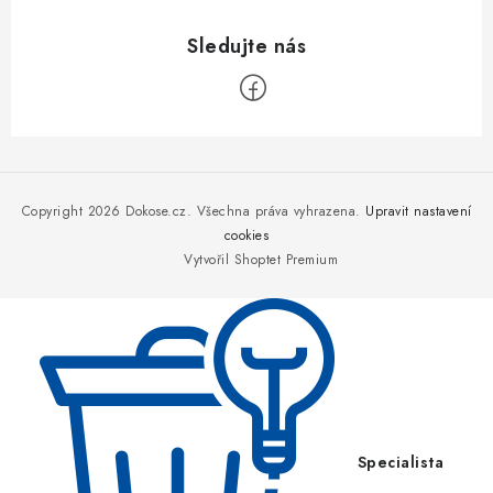
Z
á
p
Copyright 2026
Dokose.cz
. Všechna práva vyhrazena.
Upravit nastavení
a
cookies
Vytvořil Shoptet Premium
t
í
Specialista