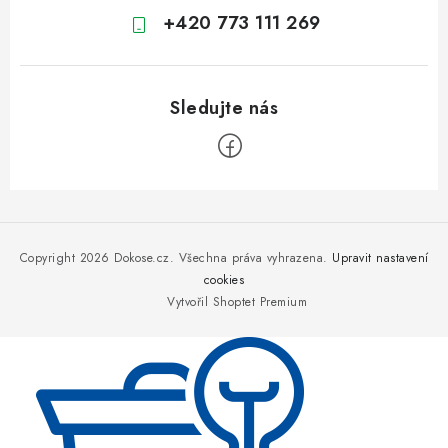
+420 773 111 269
Z
á
p
Copyright 2026
Dokose.cz
. Všechna práva vyhrazena.
Upravit nastavení
a
cookies
Vytvořil Shoptet Premium
t
í