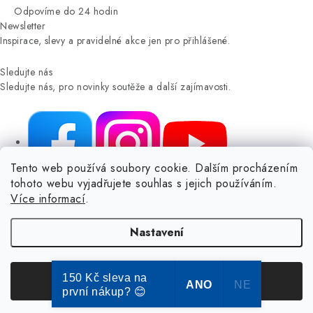
Odpovíme do 24 hodin
Newsletter
Inspirace, slevy a pravidelné akce jen pro přihlášené.
Sledujte nás
Sledujte nás, pro novinky soutěže a další zajímavosti.
Tento web používá soubory cookie. Dalším procházením
tohoto webu vyjadřujete souhlas s jejich používáním.
NIKARO, s.r.o.
- Dokoše.cz, Veselka 48, 259 01 Olbramovice -
Více informací
.
Votice, ČESKÁ REPUBLIKA
Podle zákona o evidenci tržeb je prodávající povinen vystavit
Nastavení
kupujícímu účtenku.
Zároveň je povinen zaevidovat přijatou tržbu u správce daně online; v
případě technického výpadku pak nejpozději do 48 hodin.
150 Kč sleva na
Souhlasím
ANO
NE
první nákup? 😊
© Copyright 2004-2024 Dokose.cz | webdesign
2bcreative.cz