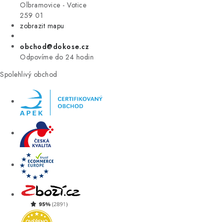
VÝPRODEJ
Olbramovice - Votice
259 01
zobrazit mapu
ZNAČKY
obchod@dokose.cz
Úvod
Kontakt
Blog
Obchodní podmínky
Odpovíme do 24 hodin
Moje objednávka
Spolehlivý obchod