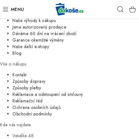
Informace o nás
Hleda
Jsme tradiční česká firma
Naše výhody k nákupu
KOŠE
Jsme autorizovaný prodejce
Dáváme 60 dní na vrácení zboží
Garance okamžité výměny
SÁČKY
Naše další e-shopy
Blog
KOUPELNA
Vše o nákupu
KUCHYNĚ
Kontakt
Způsoby dopravy
Způsoby platby
ORGANIZACE
Reklamace a odstoupení od smlouvy
Reklamační řád
DOMÁCNOST
Ochrana osobních údajů
Obchodní podmínky
ÚKLID
Kde nás najdete
Veselka 48