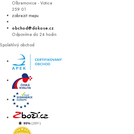
VÝPRODEJ
Olbramovice - Votice
259 01
zobrazit mapu
ZNAČKY
obchod@dokose.cz
Úvod
Kontakt
Blog
Obchodní podmínky
Odpovíme do 24 hodin
Moje objednávka
Spolehlivý obchod