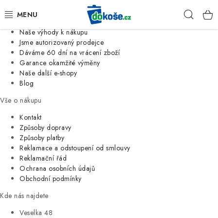
Informace o nás
Hleda
Jsme tradiční česká firma
Naše výhody k nákupu
KOŠE
Jsme autorizovaný prodejce
Dáváme 60 dní na vrácení zboží
Garance okamžité výměny
SÁČKY
Naše další e-shopy
Blog
KOUPELNA
Vše o nákupu
KUCHYNĚ
Kontakt
Způsoby dopravy
Způsoby platby
ORGANIZACE
Reklamace a odstoupení od smlouvy
Reklamační řád
DOMÁCNOST
Ochrana osobních údajů
Obchodní podmínky
ÚKLID
Kde nás najdete
Veselka 48