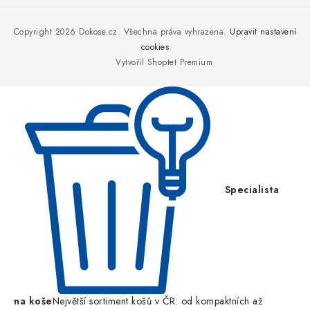
á
p
Copyright 2026
Dokose.cz
. Všechna práva vyhrazena.
Upravit nastavení
a
cookies
Vytvořil Shoptet Premium
t
í
Specialista
na koše
Největší sortiment košů v ČR: od kompaktních až