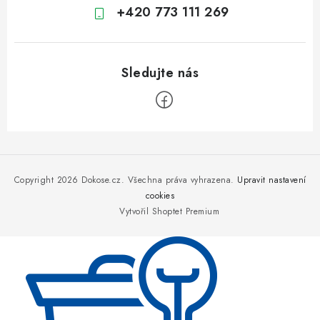
+420 773 111 269
Z
á
p
Copyright 2026
Dokose.cz
. Všechna práva vyhrazena.
Upravit nastavení
a
cookies
Vytvořil Shoptet Premium
t
í