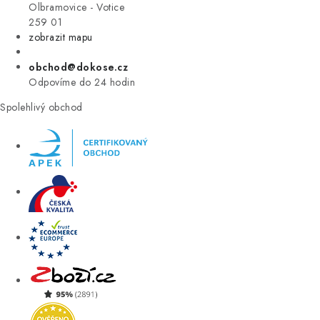
VÝPRODEJ
Olbramovice - Votice
259 01
zobrazit mapu
ZNAČKY
obchod@dokose.cz
Úvod
Kontakt
Blog
Obchodní podmínky
Odpovíme do 24 hodin
Moje objednávka
Spolehlivý obchod