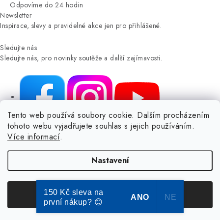
Odpovíme do 24 hodin
Newsletter
Inspirace, slevy a pravidelné akce jen pro přihlášené.
Sledujte nás
Sledujte nás, pro novinky soutěže a další zajímavosti.
Tento web používá soubory cookie. Dalším procházením
tohoto webu vyjadřujete souhlas s jejich používáním.
NIKARO, s.r.o.
- Dokoše.cz, Veselka 48, 259 01 Olbramovice -
Více informací
.
Votice, ČESKÁ REPUBLIKA
Podle zákona o evidenci tržeb je prodávající povinen vystavit
Nastavení
kupujícímu účtenku.
Zároveň je povinen zaevidovat přijatou tržbu u správce daně online; v
případě technického výpadku pak nejpozději do 48 hodin.
150 Kč sleva na
Souhlasím
ANO
NE
první nákup? 😊
© Copyright 2004-2024 Dokose.cz | webdesign
2bcreative.cz