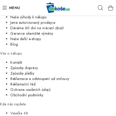
Informace o nás
Hleda
Jsme tradiční česká firma
Naše výhody k nákupu
KOŠE
Jsme autorizovaný prodejce
Dáváme 60 dní na vrácení zboží
Garance okamžité výměny
SÁČKY
Naše další e-shopy
Blog
KOUPELNA
Vše o nákupu
KUCHYNĚ
Kontakt
Způsoby dopravy
Způsoby platby
ORGANIZACE
Reklamace a odstoupení od smlouvy
Reklamační řád
DOMÁCNOST
Ochrana osobních údajů
Obchodní podmínky
ÚKLID
Kde nás najdete
Veselka 48