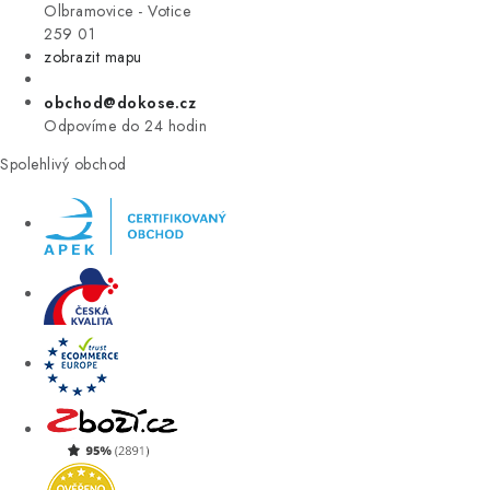
VÝPRODEJ
Olbramovice - Votice
259 01
zobrazit mapu
ZNAČKY
obchod@dokose.cz
Úvod
Kontakt
Blog
Obchodní podmínky
Odpovíme do 24 hodin
Moje objednávka
Spolehlivý obchod