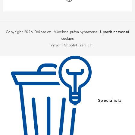
Z
á
p
Copyright 2026
Dokose.cz
. Všechna práva vyhrazena.
Upravit nastavení
a
cookies
Vytvořil Shoptet Premium
t
í
Specialista