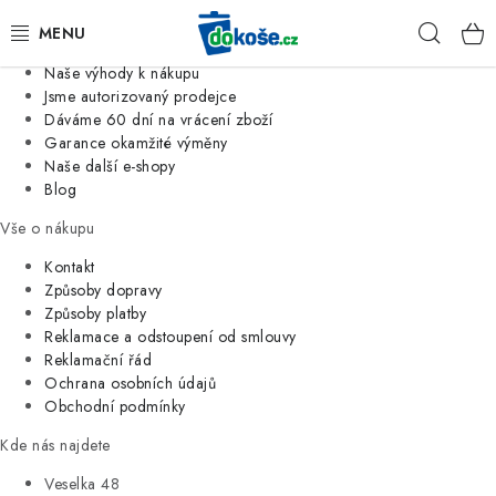
Informace o nás
Hleda
Jsme tradiční česká firma
Naše výhody k nákupu
KOŠE
Jsme autorizovaný prodejce
Dáváme 60 dní na vrácení zboží
Garance okamžité výměny
SÁČKY
Naše další e-shopy
Blog
KOUPELNA
Vše o nákupu
KUCHYNĚ
Kontakt
Způsoby dopravy
Způsoby platby
ORGANIZACE
Reklamace a odstoupení od smlouvy
Reklamační řád
DOMÁCNOST
Ochrana osobních údajů
Obchodní podmínky
ÚKLID
Kde nás najdete
Veselka 48