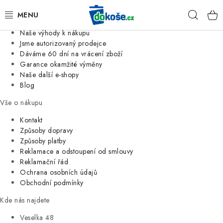
Informace o nás
Hleda
Jsme tradiční česká firma
Naše výhody k nákupu
KOŠE
Jsme autorizovaný prodejce
Dáváme 60 dní na vrácení zboží
Garance okamžité výměny
SÁČKY
Naše další e-shopy
Blog
KOUPELNA
Vše o nákupu
KUCHYNĚ
Kontakt
Způsoby dopravy
Způsoby platby
ORGANIZACE
Reklamace a odstoupení od smlouvy
Reklamační řád
DOMÁCNOST
Ochrana osobních údajů
Obchodní podmínky
ÚKLID
Kde nás najdete
Veselka 48