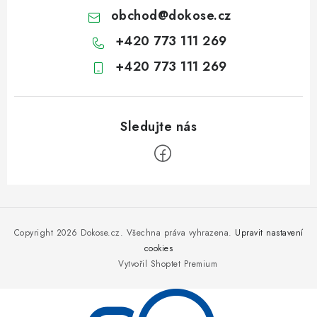
obchod
@
dokose.cz
+420 773 111 269
+420 773 111 269
Z
á
p
Copyright 2026
Dokose.cz
. Všechna práva vyhrazena.
Upravit nastavení
a
cookies
Vytvořil Shoptet Premium
t
í