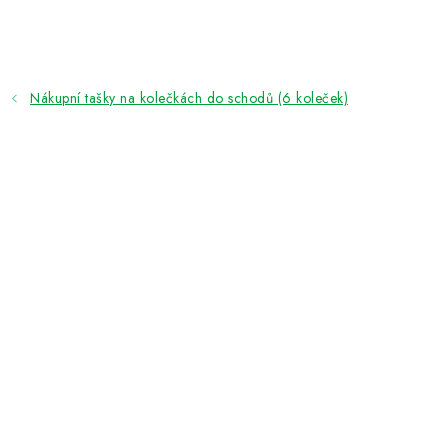
Přejít
na
obsah
Nákupní tašky na kolečkách do schodů (6 koleček)