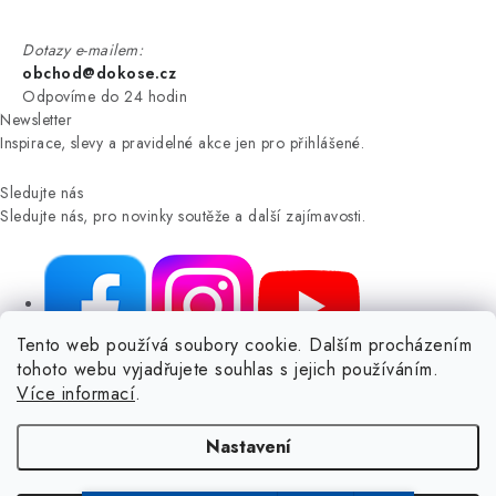
Dotazy e-mailem:
obchod@dokose.cz
Odpovíme do 24 hodin
Newsletter
Inspirace, slevy a pravidelné akce jen pro přihlášené.
Sledujte nás
Sledujte nás, pro novinky soutěže a další zajímavosti.
Tento web používá soubory cookie. Dalším procházením
tohoto webu vyjadřujete souhlas s jejich používáním.
NIKARO, s.r.o.
- Dokoše.cz, Veselka 48, 259 01 Olbramovice -
Více informací
.
Votice, ČESKÁ REPUBLIKA
Podle zákona o evidenci tržeb je prodávající povinen vystavit
Nastavení
kupujícímu účtenku.
Zároveň je povinen zaevidovat přijatou tržbu u správce daně online; v