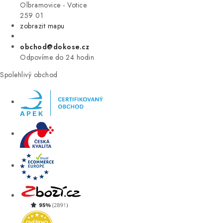
VÝPRODEJ
Olbramovice - Votice
259 01
zobrazit mapu
ZNAČKY
obchod@dokose.cz
Úvod
Kontakt
Blog
Obchodní podmínky
Odpovíme do 24 hodin
Moje objednávka
Spolehlivý obchod