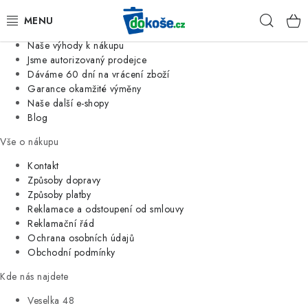
Informace o nás
Hleda
Jsme tradiční česká firma
Naše výhody k nákupu
KOŠE
Jsme autorizovaný prodejce
Dáváme 60 dní na vrácení zboží
Garance okamžité výměny
SÁČKY
Naše další e-shopy
Blog
KOUPELNA
Vše o nákupu
KUCHYNĚ
Kontakt
Způsoby dopravy
Způsoby platby
ORGANIZACE
Reklamace a odstoupení od smlouvy
Reklamační řád
DOMÁCNOST
Ochrana osobních údajů
Obchodní podmínky
ÚKLID
Kde nás najdete
Veselka 48