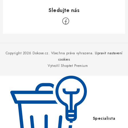
Z
á
p
Copyright 2026
Dokose.cz
. Všechna práva vyhrazena.
Upravit nastavení
a
cookies
Vytvořil Shoptet Premium
t
í
Specialista