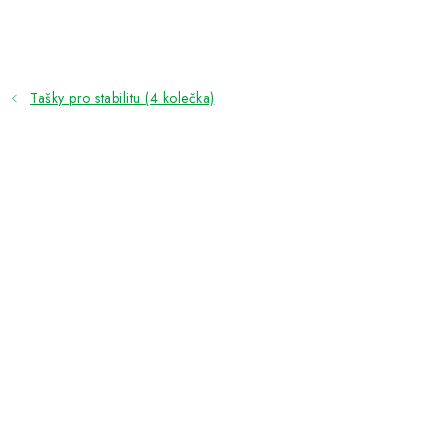
Přejít
na
obsah
Tašky pro stabilitu (4 kolečka)