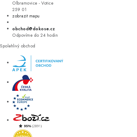
VÝPRODEJ
Olbramovice - Votice
259 01
zobrazit mapu
ZNAČKY
obchod@dokose.cz
Úvod
Kontakt
Blog
Obchodní podmínky
Odpovíme do 24 hodin
Moje objednávka
Spolehlivý obchod