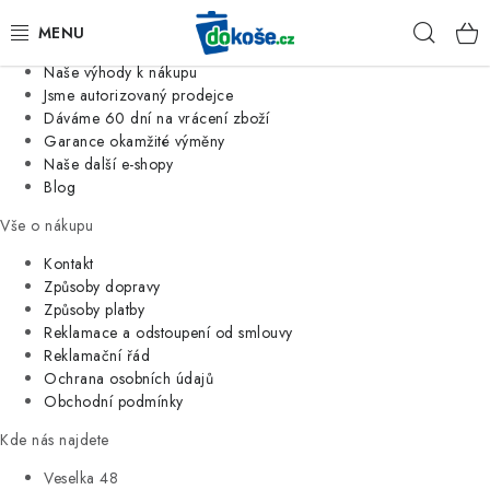
Informace o nás
Hleda
Jsme tradiční česká firma
Naše výhody k nákupu
KOŠE
Jsme autorizovaný prodejce
Dáváme 60 dní na vrácení zboží
Garance okamžité výměny
SÁČKY
Naše další e-shopy
Blog
KOUPELNA
Vše o nákupu
KUCHYNĚ
Kontakt
Způsoby dopravy
Způsoby platby
ORGANIZACE
Reklamace a odstoupení od smlouvy
Reklamační řád
DOMÁCNOST
Ochrana osobních údajů
Obchodní podmínky
ÚKLID
Kde nás najdete
Veselka 48