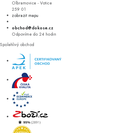
VÝPRODEJ
Olbramovice - Votice
259 01
zobrazit mapu
ZNAČKY
obchod@dokose.cz
Úvod
Kontakt
Blog
Obchodní podmínky
Odpovíme do 24 hodin
Moje objednávka
Spolehlivý obchod