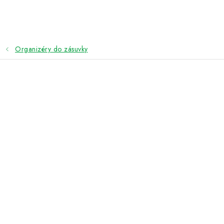
Přejít
na
obsah
Organizéry do zásuvky