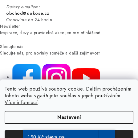
Dotazy e-mailem:
obchod@dokose.cz
Odpovíme do 24 hodin
Newsletter
Inspirace, slevy a pravidelné akce jen pro přihlášené.
Sledujte nás
Sledujte nás, pro novinky soutěže a další zajímavosti.
Tento web používá soubory cookie. Dalším procházením
tohoto webu vyjadřujete souhlas s jejich používáním.
NIKARO, s.r.o.
- Dokoše.cz, Veselka 48, 259 01 Olbramovice -
Více informací
.
Votice, ČESKÁ REPUBLIKA
Podle zákona o evidenci tržeb je prodávající povinen vystavit
Nastavení
kupujícímu účtenku.
Zároveň je povinen zaevidovat přijatou tržbu u správce daně online; v
případě technického výpadku pak nejpozději do 48 hodin.
150 Kč sleva na