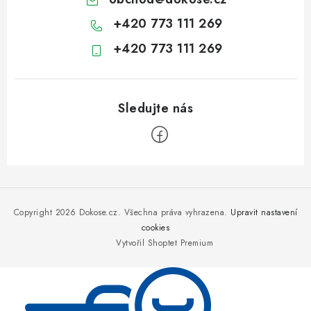
+420 773 111 269
+420 773 111 269
Z
á
p
Copyright 2026
Dokose.cz
. Všechna práva vyhrazena.
Upravit nastavení
a
cookies
Vytvořil Shoptet Premium
t
í