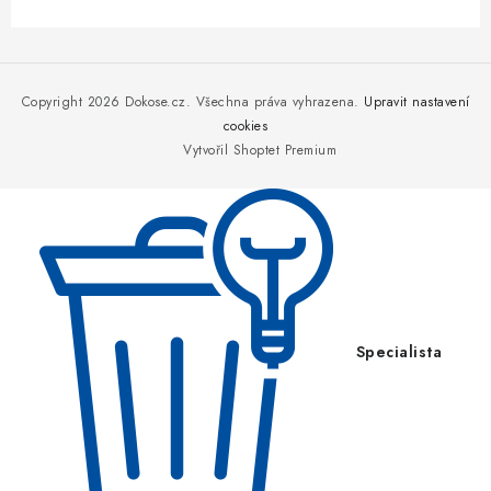
Z
á
p
Copyright 2026
Dokose.cz
. Všechna práva vyhrazena.
Upravit nastavení
a
cookies
Vytvořil Shoptet Premium
t
í
Specialista