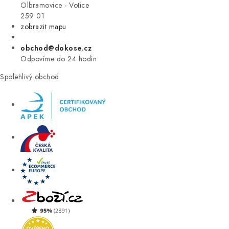
VÝPRODEJ
Olbramovice - Votice
259 01
zobrazit mapu
ZNAČKY
obchod@dokose.cz
Úvod
Kontakt
Blog
Obchodní podmínky
Odpovíme do 24 hodin
Moje objednávka
Spolehlivý obchod