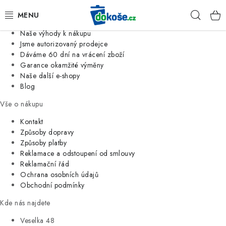
Informace o nás
Hleda
Jsme tradiční česká firma
Naše výhody k nákupu
KOŠE
Jsme autorizovaný prodejce
Dáváme 60 dní na vrácení zboží
Garance okamžité výměny
SÁČKY
Naše další e-shopy
Blog
KOUPELNA
Vše o nákupu
KUCHYNĚ
Kontakt
Způsoby dopravy
Způsoby platby
ORGANIZACE
Reklamace a odstoupení od smlouvy
Reklamační řád
DOMÁCNOST
Ochrana osobních údajů
Obchodní podmínky
ÚKLID
Kde nás najdete
Veselka 48