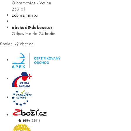
VÝPRODEJ
Olbramovice - Votice
259 01
zobrazit mapu
ZNAČKY
obchod@dokose.cz
Úvod
Kontakt
Blog
Obchodní podmínky
Odpovíme do 24 hodin
Moje objednávka
Spolehlivý obchod