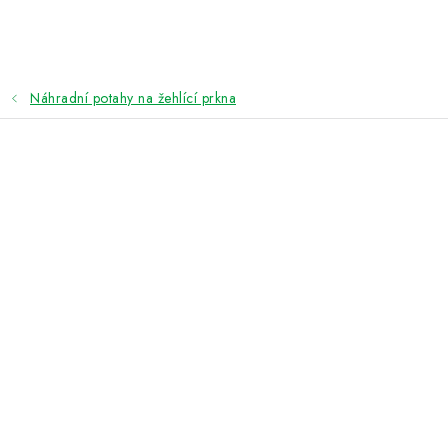
Přejít
na
obsah
Náhradní potahy na žehlící prkna