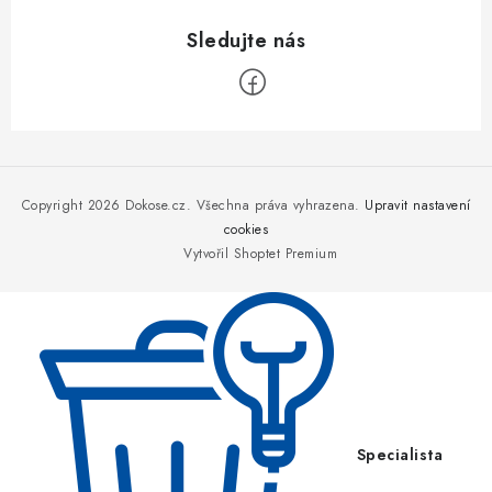
Z
á
p
Copyright 2026
Dokose.cz
. Všechna práva vyhrazena.
Upravit nastavení
a
cookies
Vytvořil Shoptet Premium
t
í
Specialista