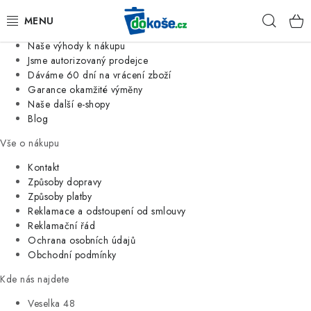
Informace o nás
Hleda
Jsme tradiční česká firma
Naše výhody k nákupu
KOŠE
Jsme autorizovaný prodejce
Dáváme 60 dní na vrácení zboží
Garance okamžité výměny
SÁČKY
Naše další e-shopy
Blog
KOUPELNA
Vše o nákupu
KUCHYNĚ
Kontakt
Způsoby dopravy
Způsoby platby
ORGANIZACE
Reklamace a odstoupení od smlouvy
Reklamační řád
DOMÁCNOST
Ochrana osobních údajů
Obchodní podmínky
ÚKLID
Kde nás najdete
Veselka 48