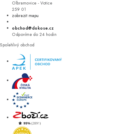
VÝPRODEJ
Olbramovice - Votice
259 01
zobrazit mapu
ZNAČKY
obchod@dokose.cz
Úvod
Kontakt
Blog
Obchodní podmínky
Odpovíme do 24 hodin
Moje objednávka
Spolehlivý obchod