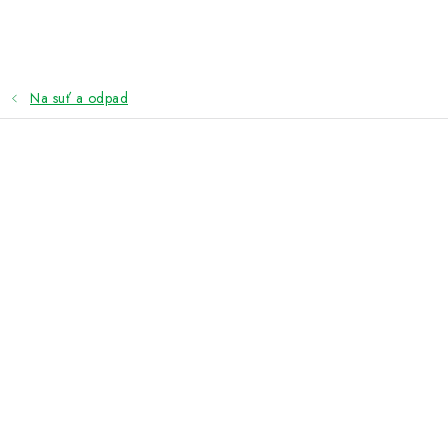
Přejít
na
obsah
Na suť a odpad