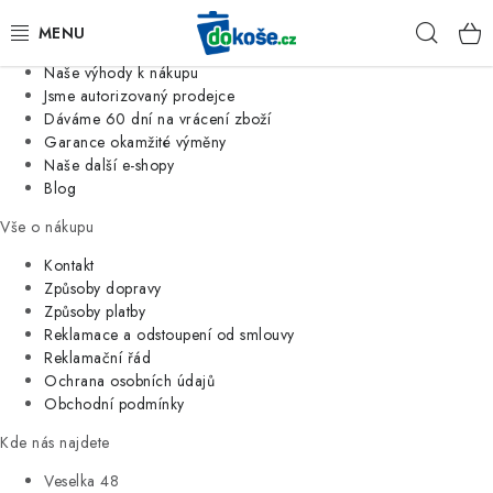
Informace o nás
Hleda
Jsme tradiční česká firma
Naše výhody k nákupu
KOŠE
Jsme autorizovaný prodejce
Dáváme 60 dní na vrácení zboží
Garance okamžité výměny
SÁČKY
Naše další e-shopy
Blog
KOUPELNA
Vše o nákupu
KUCHYNĚ
Kontakt
Způsoby dopravy
Způsoby platby
ORGANIZACE
Reklamace a odstoupení od smlouvy
Reklamační řád
DOMÁCNOST
Ochrana osobních údajů
Obchodní podmínky
ÚKLID
Kde nás najdete
Veselka 48