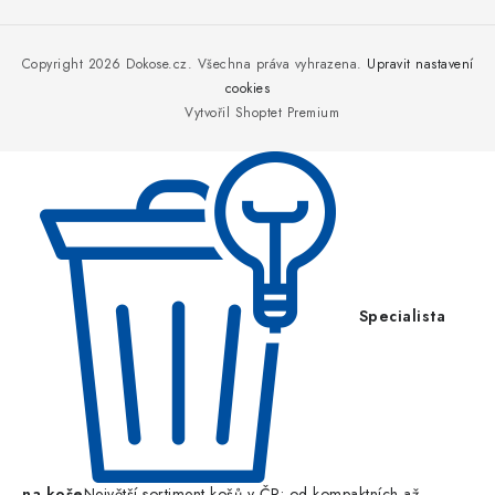
Z
á
p
Copyright 2026
Dokose.cz
. Všechna práva vyhrazena.
Upravit nastavení
a
cookies
Vytvořil Shoptet Premium
t
í
Specialista
na koše
Největší sortiment košů v ČR: od kompaktních až