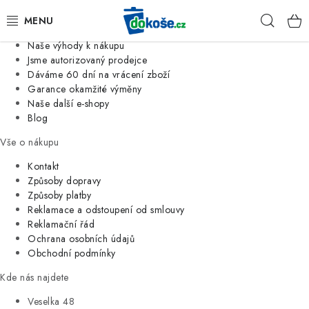
Informace o nás
Hleda
Jsme tradiční česká firma
Naše výhody k nákupu
KOŠE
Jsme autorizovaný prodejce
Dáváme 60 dní na vrácení zboží
Garance okamžité výměny
SÁČKY
Naše další e-shopy
Blog
KOUPELNA
Vše o nákupu
KUCHYNĚ
Kontakt
Způsoby dopravy
Způsoby platby
ORGANIZACE
Reklamace a odstoupení od smlouvy
Reklamační řád
DOMÁCNOST
Ochrana osobních údajů
Obchodní podmínky
ÚKLID
Kde nás najdete
Veselka 48