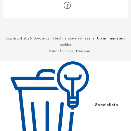
Z
á
p
Copyright 2026
Dokose.cz
. Všechna práva vyhrazena.
Upravit nastavení
a
cookies
Vytvořil Shoptet Premium
t
í
Specialista