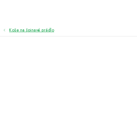
Přejít
na
obsah
Koše na špinavé prádlo