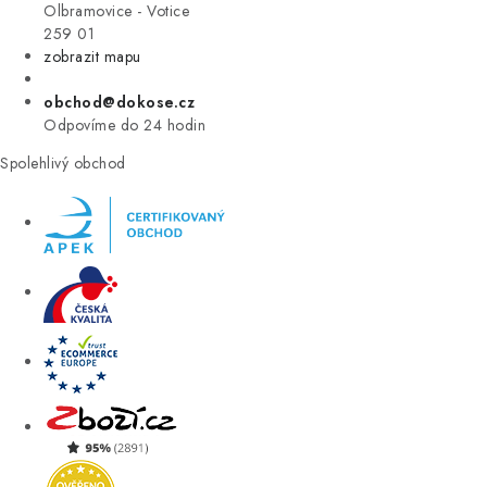
VÝPRODEJ
Olbramovice - Votice
259 01
zobrazit mapu
ZNAČKY
obchod@dokose.cz
Úvod
Kontakt
Blog
Obchodní podmínky
Odpovíme do 24 hodin
Moje objednávka
Spolehlivý obchod