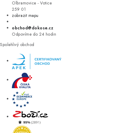
VÝPRODEJ
Olbramovice - Votice
259 01
zobrazit mapu
ZNAČKY
obchod@dokose.cz
Úvod
Kontakt
Blog
Obchodní podmínky
Odpovíme do 24 hodin
Moje objednávka
Spolehlivý obchod