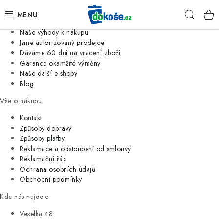
Informace o nás
Hleda
Jsme tradiční česká firma
Naše výhody k nákupu
KOŠE
Jsme autorizovaný prodejce
Dáváme 60 dní na vrácení zboží
Garance okamžité výměny
SÁČKY
Naše další e-shopy
Blog
KOUPELNA
Vše o nákupu
KUCHYNĚ
Kontakt
Způsoby dopravy
Způsoby platby
ORGANIZACE
Reklamace a odstoupení od smlouvy
Reklamační řád
DOMÁCNOST
Ochrana osobních údajů
Obchodní podmínky
ÚKLID
Kde nás najdete
Veselka 48