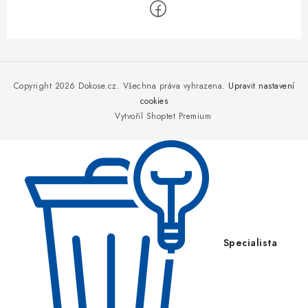
Z
á
p
Copyright 2026
Dokose.cz
. Všechna práva vyhrazena.
Upravit nastavení
a
cookies
Vytvořil Shoptet Premium
t
í
Specialista