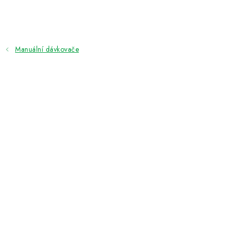
Přejít
na
obsah
Manuální dávkovače