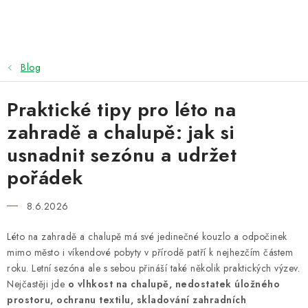
Přejít
na
obsah
Blog
Praktické tipy pro léto na
zahradě a chalupě: jak si
usnadnit sezónu a udržet
pořádek
8.6.2026
Léto na zahradě a chalupě má své jedinečné kouzlo a odpočinek
mimo město i víkendové pobyty v přírodě patří k nejhezčím částem
roku. Letní sezóna ale s sebou přináší také několik praktických výzev.
Nejčastěji jde
o vlhkost na chalupě, nedostatek úložného
prostoru, ochranu textilu, skladování zahradních