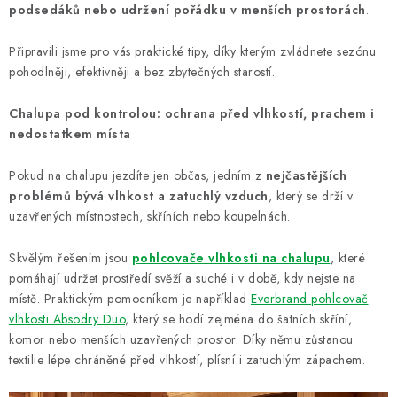
podsedáků nebo udržení pořádku v menších prostorách
.
Připravili jsme pro vás praktické tipy, díky kterým zvládnete sezónu
pohodlněji, efektivněji a bez zbytečných starostí.
Chalupa pod kontrolou: ochrana před vlhkostí, prachem i
nedostatkem místa
Pokud na chalupu jezdíte jen občas, jedním z
nejčastějších
problémů bývá vlhkost a zatuchlý vzduch
, který se drží v
uzavřených místnostech, skříních nebo koupelnách.
Skvělým řešením jsou
pohlcovače vlhkosti na chalupu
, které
pomáhají udržet prostředí svěží a suché i v době, kdy nejste na
místě. Praktickým pomocníkem je například
Everbrand pohlcovač
vlhkosti Absodry Duo
, který se hodí zejména do šatních skříní,
komor nebo menších uzavřených prostor. Díky němu zůstanou
textilie lépe chráněné před vlhkostí, plísní i zatuchlým zápachem.