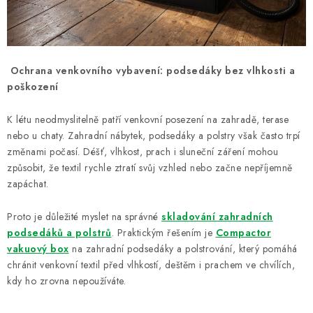
Ochrana venkovního vybavení: podsedáky bez vlhkosti a
poškození
K létu neodmyslitelně patří venkovní posezení na zahradě, terase
nebo u chaty. Zahradní nábytek, podsedáky a polstry však často trpí
změnami počasí. Déšť, vlhkost, prach i sluneční záření mohou
způsobit, že textil rychle ztratí svůj vzhled nebo začne nepříjemně
zapáchat.
Proto je důležité myslet na správné
skladování zahradních
podsedáků a polstrů
. Praktickým řešením je
Compactor
vakuový box
na zahradní podsedáky a polstrování, který pomáhá
chránit venkovní textil před vlhkostí, deštěm i prachem ve chvílích,
kdy ho zrovna nepoužíváte.