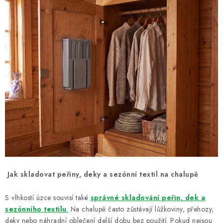
Jak skladovat peřiny, deky a sezónní textil na chalupě
S vlhkostí úzce souvisí také
správné skladování peřin, dek a
sezónního textilu
.
Na chalupě často zůstávají lůžkoviny, přehozy,
deky nebo náhradní oblečení delší dobu bez použití. Pokud nejsou