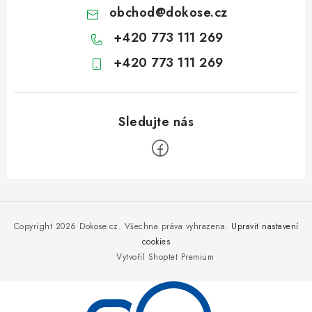
obchod
@
dokose.cz
+420 773 111 269
+420 773 111 269
Z
á
p
Copyright 2026
Dokose.cz
. Všechna práva vyhrazena.
Upravit nastavení
a
cookies
Vytvořil Shoptet Premium
t
í